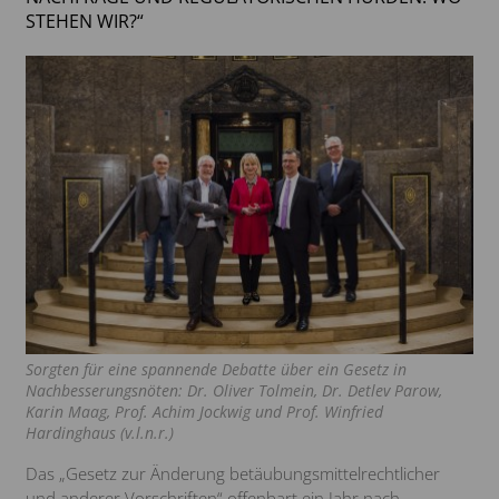
STEHEN WIR?“
Sorgten für eine spannende Debatte über ein Gesetz in
Nachbesserungsnöten: Dr. Oliver Tolmein, Dr. Detlev Parow,
Karin Maag, Prof. Achim Jockwig und Prof. Winfried
Hardinghaus (v.l.n.r.)
Das „Gesetz zur Änderung betäubungsmittelrechtlicher
und anderer Vorschriften“ offenbart ein Jahr nach