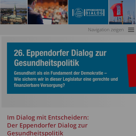
Home
Navigation zeigen
Eppendorfer Dialog
Veranstaltungen
Referenzen
Presse
Gesundheit als ein Fundament der Demokratie -
Referenten
Wie sichern wir in dieser Legislatur eine gerechte
Kontakt
und finanzierbare Versorgung?
Lässt das neue DigiG das Vorzeige-
Innovationsprojekt der Digitalen
Gesundheitsanwendungen (DiGA) scheitern?
Bewährte Wirkstoffe: Fundament der
Im Dialog mit Entscheidern:
Arzneimittelversorgung in Gefahr?
Der Eppendorfer Dialog zur
Arzneimittelversorgung der Zukunft: Bleibt die
Gesundheitspolitik
Apotheke vor Ort?