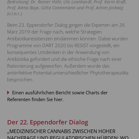
Bedrohung: Dr. Rainer Höhl, Ute Leonhardt, Prof. Karin Kraft,
Prof. Alena Buyx, Gitta Connemann und Prof. Achim Jockwig
(v.l.n.r.)
Beim 23. Eppendorfer Dialog gingen die Experten am 26.
März 2019 der Frage nach, welche Strategien
Antibiotikaresistenzen eindämmen können. Dabei wurden
Programme von DART 2020 bis RESIST vorgestellt, ein
konsequentes Umdenken in der Anwendung von
Antibiotika gefordert und die ethische Frage nach einer
Rationierung aufgeworfen. Außerdem wurde das
antiinfektive Potential unterschiedlicher Phytotherapeutika
besprochen.
Einen ausführlichen Bericht sowie Charts der
Referenten finden Sie hier.
Der 22. Eppendorfer Dialog
„MEDIZINISCHER CANNABIS ZWISCHEN HOHER
NACHFRAGE UND REGULATORISCHEN HÜRDEN: WO