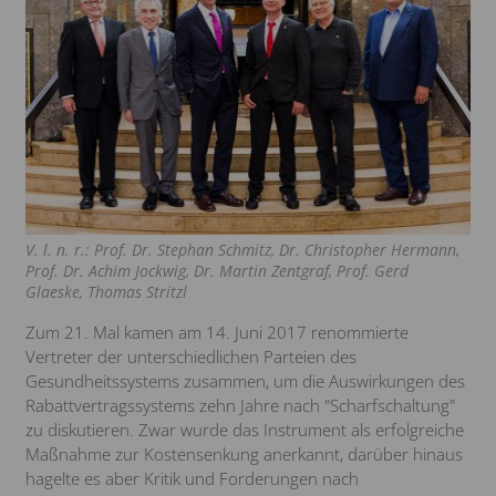
V. l. n. r.: Prof. Dr. Stephan Schmitz, Dr. Christopher Hermann,
Prof. Dr. Achim Jockwig, Dr. Martin Zentgraf, Prof. Gerd
Glaeske, Thomas Stritzl
Zum 21. Mal kamen am 14. Juni 2017 renommierte
Vertreter der unterschiedlichen Parteien des
Gesundheitssystems zusammen, um die Auswirkungen des
Rabattvertragssystems zehn Jahre nach "Scharfschaltung"
zu diskutieren. Zwar wurde das Instrument als erfolgreiche
Maßnahme zur Kostensenkung anerkannt, darüber hinaus
hagelte es aber Kritik und Forderungen nach