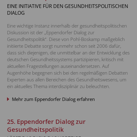
EINE INITIATIVE FÜR DEN GESUNDHEITSPOLITISCHEN
Raus aus der Antibiotikamisere: Welche
DIALOG
Lösungsansätze funktionieren?
Eine wichtige Instanz innerhalb der gesundheitspolitischen
Medizinischer Cannabis zwischen hoher
Diskussion ist der „Eppendorfer Dialog zur
Nachfrage und regulatorischen Hürden
Gesundheitspolitik“. Diese von Pohl-Boskamp maßgeblich
initiierte Debatte sorgt nunmehr schon seit 2006 dafür,
10 Jahre Rabattausschreibungen: Wie steht es um
dass sich diejenigen, die unmittelbar an der Entwicklung des
die Versorgung der Patienten?
deutschen Gesundheitssystems partizipieren, kritisch mit
E-Health-Gesetz: Was können wir vom neuen
aktuellen Fragestellungen auseinandersetzen. Auf
Medikationsplan erwarten?
Augenhöhe begegnen sich bei den regelmäßigen Debatten
Experten aus allen Bereichen des Gesundheitswesens, um
Evidenzgenerierung in der Medizin – nur über
ein aktuelles Thema interdisziplinär zu beleuchten.
klinische Studien?
Mehr zum Eppendorfer Dialog erfahren
Verhältnismäßigkeit als Kennziffer für Korruption
Der G-BA in der Patientenversorgung
25. Eppendorfer Dialog zur
Experte Dr. Google?
Gesundheitspolitik