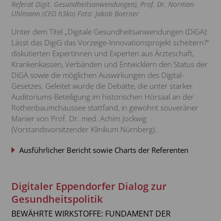
Referat Digit. Gesundheitsanwendungen), Prof. Dr. Norman
Uhlmann (CEO h3ko) Foto: Jakob Boerner
Verdopplung der Krankheitskosten
Unter dem Titel „Digitale Gesundheitsanwendungen (DiGA):
Wie steht es um Medizinprodukte?
Lässt das DigiG das Vorzeige-Innovationsprojekt scheitern?“
diskutierten Expertinnen und Experten aus Ärzteschaft,
Erwartungen an das Gesundheitswesen
Krankenkassen, Verbänden und Entwicklern den Status der
DiGA sowie die möglichen Auswirkungen des Digital-
Gesetzes. Geleitet wurde die Debatte, die unter starker
Auditoriums-Beteiligung im historischen Hörsaal an der
Rothenbaumchaussee stattfand, in gewohnt souveräner
Manier von Prof. Dr. med. Achim Jockwig
(Vorstandsvorsitzender Klinikum Nürnberg).
Ausführlicher Bericht sowie Charts der Referenten
Digitaler Eppendorfer Dialog zur
Gesundheitspolitik
BEWÄHRTE WIRKSTOFFE: FUNDAMENT DER