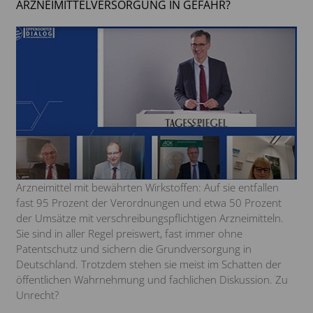
ARZNEIMITTELVERSORGUNG IN GEFAHR?
Arzneimittel mit bewährten Wirkstoffen: Auf sie entfallen
fast 95 Prozent der Verordnungen und etwa 50 Prozent
der Umsätze mit verschreibungspflichtigen Arzneimitteln.
Sie sind in aller Regel preiswert, fast immer ohne
Patentschutz und sichern die Grundversorgung in
Deutschland. Trotzdem stehen sie meist im Schatten der
öffentlichen Wahrnehmung und fachlichen Diskussion. Zu
Unrecht?