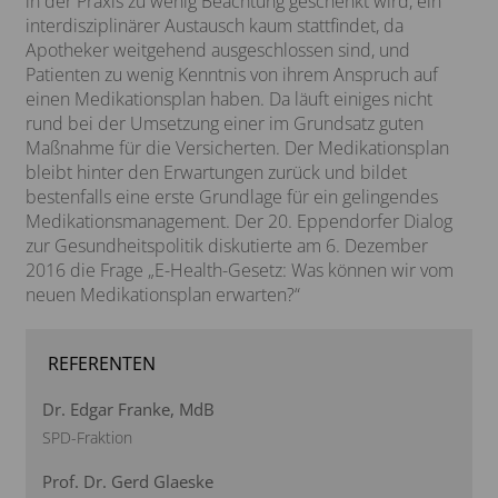
in der Praxis zu wenig Beachtung geschenkt wird, ein
Sind neue Therapien besser?
interdisziplinärer Austausch kaum stattfindet, da
Apotheker weitgehend ausgeschlossen sind, und
Herausforderung Epidemie
Patienten zu wenig Kenntnis von ihrem Anspruch auf
Bilanz zur Gesundheitspolitik
einen Medikationsplan haben. Da läuft einiges nicht
rund bei der Umsetzung einer im Grundsatz guten
Gesundheitssystem im Fokus
Maßnahme für die Versicherten. Der Medikationsplan
bleibt hinter den Erwartungen zurück und bildet
Medizinische Versorgung von morgen
bestenfalls eine erste Grundlage für ein gelingendes
Medikationsmanagement. Der 20. Eppendorfer Dialog
Zukunft der Medizin
zur Gesundheitspolitik diskutierte am 6. Dezember
2016 die Frage „E-Health-Gesetz: Was können wir vom
Ist das AMNOG zukunftsfähig?
neuen Medikationsplan erwarten?“
Ist Prävention die Rettung?
Bezahlbare Arzneimittel auf der Kippe?
REFERENTEN
Forschung für seltene Krankheiten
Dr. Edgar Franke, MdB
SPD-Fraktion
Individuelle Gesundheitsleistungen
Prof. Dr. Gerd Glaeske
Rabattverträge der GKV