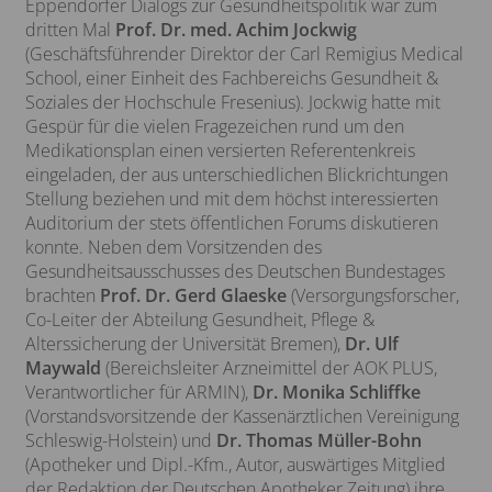
Eppendorfer Dialogs zur Gesundheitspolitik war zum
dritten Mal
Prof. Dr. med. Achim Jockwig
(Geschäftsführender Direktor der Carl Remigius Medical
School, einer Einheit des Fachbereichs Gesundheit &
Soziales der Hochschule Fresenius). Jockwig hatte mit
Gespür für die vielen Fragezeichen rund um den
Medikationsplan einen versierten Referentenkreis
eingeladen, der aus unterschiedlichen Blickrichtungen
Stellung beziehen und mit dem höchst interessierten
Auditorium der stets öffentlichen Forums diskutieren
konnte. Neben dem Vorsitzenden des
Gesundheitsausschusses des Deutschen Bundestages
brachten
Prof. Dr. Gerd Glaeske
(Versorgungsforscher,
Co-Leiter der Abteilung Gesundheit, Pflege &
Alterssicherung der Universität Bremen),
Dr. Ulf
Maywald
(Bereichsleiter Arzneimittel der AOK PLUS,
Verantwortlicher für ARMIN),
Dr. Monika Schliffke
(Vorstandsvorsitzende der Kassenärztlichen Vereinigung
Schleswig-Holstein) und
Dr. Thomas Müller-Bohn
(Apotheker und Dipl.-Kfm., Autor, auswärtiges Mitglied
der Redaktion der Deutschen Apotheker Zeitung) ihre