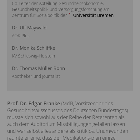
Co-Leiter der Abteilung Gesundheitsökonomie,
Gesundheitspolitik und Versorgungsforschung am
Verdopplung der Krankheitskosten
Zentrum für Sozialpolitik der
Universität Bremen
Wie steht es um Medizinprodukte?
Dr. Ulf Maywald
AOK Plus
Erwartungen an das Gesundheitswesen
Dr. Monika Schliffke
KV Schleswig-Holstein
Dr. Thomas Müller-Bohn
Apotheker und Journalist
Prof. Dr. Edgar Franke
(MdB, Vorsitzender des
Gesundheitsausschusses des Deutschen Bundestages)
musste sich sowohl aus der Reihe der Referenten als
auch dem Auditorium Missbilligungen gefallen lassen
und war selbst alles andere als kritiklos. Unumwunden
räumte er eine, dass der Medikations-plan einige