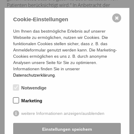
Patienten berücksichtigt wird.“ In Anbetracht der
demografischen Entwicklung bedeuten die
altersassoziierten und altersbedingten
✖
Cookie-Einstellungen
Multimorbiditäten besondere Anforderungen in der
Versorgung. Schon heute weisen die Hälfte der über 65-
Um Ihnen das bestmögliche Erlebnis auf unserer
Jährigen drei oder mehr relevante chronische
Webseite zu ermöglichen, nutzen wir Cookies. Die
Erkrankungen nebeneinander auf. 35 % der Männer und
funktionalen Cookies stellen sicher, dass z. B. das
Anmeldeformular genutzt werden kann. Die Marketing-
40 % der Frauen in dieser Altersgruppe nehmen 9 und
Cookies ermöglichen es uns z. B. durch anonyme
mehr Wirkstoffe in Dauertherapie ein. „Mit der Gefahr
Analysen unsere Seite für Sie zu optimieren.
von Medikationsinteraktionen, die bei der Einnahme von
Informationen finden Sie in unserer
vier Arzneiwirkstoffen im Durchschnitt 38 % beträgt, und
Datenschutzerklärung
.
der Folge von 10,2 % daraus resultierender
Krankenhausein-weisungen mit einem Kostenfaktor von
Notwendige
700-800 Millionen Euro pro Jahr.“ Glaeske nannte den
enormen Anteil der Benzodiazepin-Einnahme älterer
Marketing
Menschen – und das möglicherweise dadurch erhöhte
Risiko für Demenz. Er sprach über die häufige
weitere Informationen anzeigen/ausblenden
Verschleierung durch Privatrezepte – beispielsweise für
Zolpidem –, die nicht auffallen. „Die Chance, die der
Medikationsplan gerade multimorbiden Patienten
Einstellungen speichern