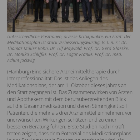
Raus aus der Antibiotikamisere: Welche
Lösungsansätze funktionieren?
Medizinischer Cannabis zwischen hoher
Nachfrage und regulatorischen Hürden
Unterschiedliche Positionen, diverse Kritikpunkte, ein Fazit: Der
Medikationsplan ist stark verbesserungswürdig. V. l. n. r.: Dr.
Thomas Müller-Bohn, Dr. Ulf Maywald, Prof. Dr. Gerd Glaeske,
10 Jahre Rabattausschreibungen: Wie steht es um
Dr. Monika Schliffke, Prof. Dr. Edgar Franke, Prof. Dr. med.
die Versorgung der Patienten?
Achim Jockwig
E-Health-Gesetz: Was können wir vom neuen
(Hamburg) Eine sichere Arzneimitteltherapie durch
Medikationsplan erwarten?
Interprofessionalität: Das ist das Anliegen des
Medikationsplans, der am 1. Oktober dieses Jahres an
Evidenzgenerierung in der Medizin – nur über
klinische Studien?
den Start gegangen ist. Das Zusammenwirken von Ärzten
und Apothekern mit dem berufsübergreifenden Blick
Verhältnismäßigkeit als Kennziffer für Korruption
auf die Gesamtmedikation und deren Stimmigkeit soll
Patienten, die mehr als drei Arzneimittel einnehmen, vor
Der G-BA in der Patientenversorgung
unerwünschten Wirkungen schützen und zu einer
besseren Beratung führen. Erste Studien nach Inkraft-
Experte Dr. Google?
treten zeigen, dass dem Potenzial des Medikationsplans